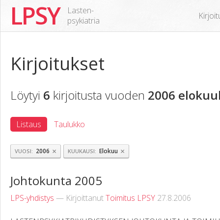
LPSY
Lasten-
Kirjoi
psykiatria
Kirjoitukset
Löytyi
6
kirjoitusta vuoden
2006 elokuu
Listaus
Taulukko
×
×
2006
Elokuu
VUOSI
KUUKAUSI
Johtokunta 2005
LPS-yhdistys
— Kirjoittanut
Toimitus LPSY
27.8.2006