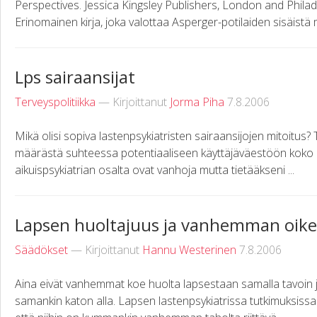
Perspectives. Jessica Kingsley Publishers, London and Phila
Erinomainen kirja, joka valottaa Asperger-potilaiden sisäistä m
Lps sairaansijat
Terveyspolitiikka
— Kirjoittanut
Jorma Piha
7.8.2006
Mikä olisi sopiva lastenpsykiatristen sairaansijojen mitoitus?
määrästä suhteessa potentiaaliseen käyttäjäväestöön koko 
aikuispsykiatrian osalta ovat vanhoja mutta tietääkseni ...
Lapsen huoltajuus ja vanhemman oik
Säädökset
— Kirjoittanut
Hannu Westerinen
7.8.2006
Aina eivät vanhemmat koe huolta lapsestaan samalla tavoin j
samankin katon alla. Lapsen lastenpsykiatrissa tutkimuksissa 