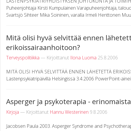
LASTENPSYKIATRIYHDISTYKSEN JOHTOKUNTA JA TOIMIH
Puheenjohtaja Kirsti Kumpulainen Varapuheenjohtaja, talouden
Svartsjö Sihteer Mika Soininen, varalla Irmeli Henttonen Muut
Mitä olisi hyvä selvittää ennen lähetet
erikoissairaanhoitoon?
Terveyspolitiikka
— Kirjoittanut
Ilona Luoma
25.8.2006
MITÄ OLISI HYVÄ SELVITTÄÄ ENNEN LÄHETETTÄ ERIKOIS
Lastenpsykiatripäivillä Helsingissä 3.4.2006 PowerPoint-ainei
Asperger ja psykoterapia - erinomais
Kirjoja
— Kirjoittanut
Hannu Westerinen
9.8.2006
Jacobsen Paula 2003. Asperger Syndrome and Psychotherap