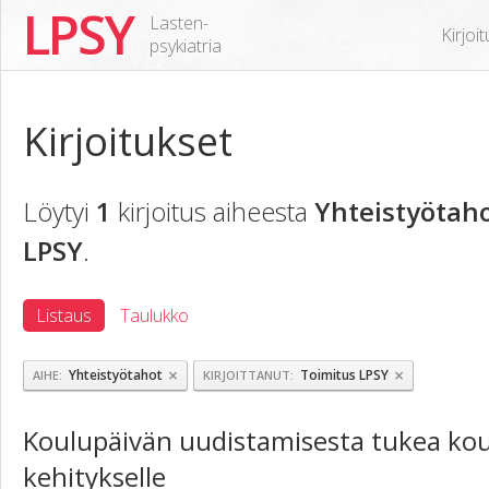
LPSY
Lasten-
Kirjoi
psykiatria
Kirjoitukset
Löytyi
1
kirjoitus aiheesta
Yhteistyötah
LPSY
.
Listaus
Taulukko
×
×
Yhteistyötahot
Toimitus LPSY
AIHE
KIRJOITTANUT
Koulupäivän uudistamisesta tukea kou
kehitykselle