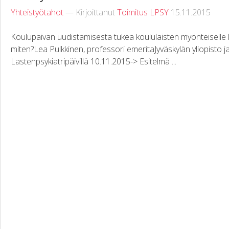
Yhteistyötahot
— Kirjoittanut
Toimitus LPSY
15.11.2015
Koulupäivän uudistamisesta tukea koululaisten myönteiselle kehi
miten?Lea Pulkkinen, professori emeritaJyväskylän yliopisto 
Lastenpsykiatripäivillä 10.11.2015-> Esitelmä ...