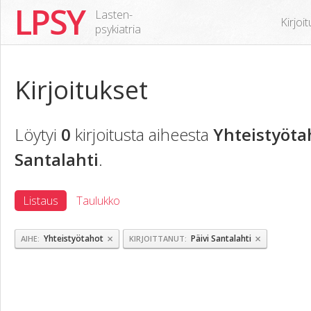
LPSY
Lasten-
Kirjoi
psykiatria
Kirjoitukset
Löytyi
0
kirjoitusta aiheesta
Yhteistyöta
Santalahti
.
Listaus
Taulukko
×
×
Yhteistyötahot
Päivi Santalahti
AIHE
KIRJOITTANUT