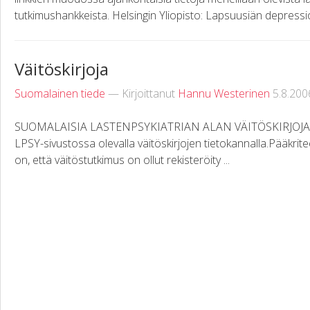
tutkimushankkeista. Helsingin Yliopisto: Lapsuusiän depressio
Väitöskirjoja
Suomalainen tiede
— Kirjoittanut
Hannu Westerinen
5.8.200
SUOMALAISIA LASTENPSYKIATRIAN ALAN VÄITÖSKIRJOJA Luet
LPSY-sivustossa olevalla väitöskirjojen tietokannalla.Pääkritee
on, että väitöstutkimus on ollut rekisteröity ...