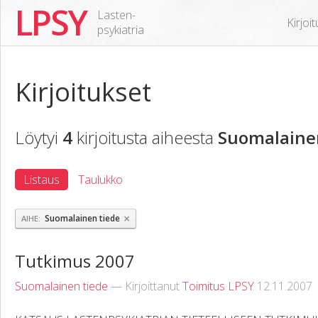
LPSY
Lasten-
Kirjoi
psykiatria
Kirjoitukset
Löytyi
4
kirjoitusta aiheesta
Suomalaine
Listaus
Taulukko
×
Suomalainen tiede
AIHE
Tutkimus 2007
Suomalainen tiede
— Kirjoittanut
Toimitus LPSY
12.11.2007