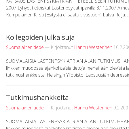
KATSAUS LASTENPSYKIATRIAN TIETEELLISEEN TUTKIMU
2007 Lyhyet tietoiskut Lastenpsykiatripäivillä 8.11.2007 Almqv
Kumpulainen Kirsti (Esitystä ei saatu sivustoon) Latva Reija: ..
Kollegoiden julkaisuja
Suomalainen tiede
— Kirjoittanut
Hannu Westerinen
10.2.20
SUOMALAISIA LASTENPSYKIATRIAN ALAN TUTKIMUSHANKKEI
linkkien muodossa ajankohtaisia tietoja meneillään olevista l
tutkimushankkeista. Helsingin Yliopisto: Lapsuusiän depressio
Tutkimushankkeita
Suomalainen tiede
— Kirjoittanut
Hannu Westerinen
9.2.200
SUOMALAISIA LASTENPSYKIATRIAN ALAN TUTKIMUSHANKKEI
linkkien muodossa ajankohtaisia tietoja meneillään olevista l