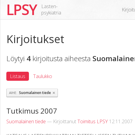
LPSY
Lasten-
Kirjoi
psykiatria
Kirjoitukset
Löytyi
4
kirjoitusta aiheesta
Suomalaine
Listaus
Taulukko
×
Suomalainen tiede
AIHE
Tutkimus 2007
Suomalainen tiede
— Kirjoittanut
Toimitus LPSY
12.11.2007