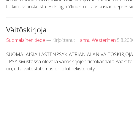
tutkimushankkeista. Helsingin Yliopisto: Lapsuusiän depressio
Väitöskirjoja
Suomalainen tiede
— Kirjoittanut
Hannu Westerinen
5.8.200
SUOMALAISIA LASTENPSYKIATRIAN ALAN VÄITÖSKIRJOJA Luet
LPSY-sivustossa olevalla väitöskirjojen tietokannalla.Pääkritee
on, että väitöstutkimus on ollut rekisteröity ...