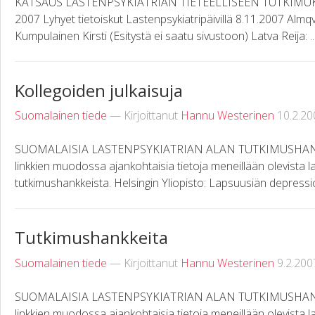
KATSAUS LASTENPSYKIATRIAN TIETEELLISEEN TUTKIMU
2007 Lyhyet tietoiskut Lastenpsykiatripäivillä 8.11.2007 Almqv
Kumpulainen Kirsti (Esitystä ei saatu sivustoon) Latva Reija: ..
Kollegoiden julkaisuja
Suomalainen tiede
— Kirjoittanut
Hannu Westerinen
10.2.20
SUOMALAISIA LASTENPSYKIATRIAN ALAN TUTKIMUSHANKKEI
linkkien muodossa ajankohtaisia tietoja meneillään olevista l
tutkimushankkeista. Helsingin Yliopisto: Lapsuusiän depressio
Tutkimushankkeita
Suomalainen tiede
— Kirjoittanut
Hannu Westerinen
9.2.200
SUOMALAISIA LASTENPSYKIATRIAN ALAN TUTKIMUSHANKKEI
linkkien muodossa ajankohtaisia tietoja meneillään olevista l