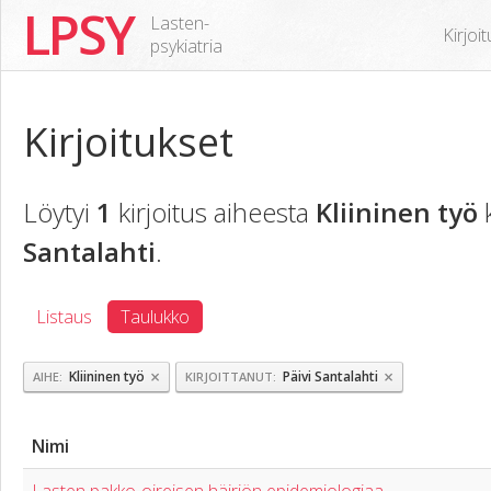
LPSY
Lasten-
Kirjoi
psykiatria
Kirjoitukset
Löytyi
1
kirjoitus aiheesta
Kliininen työ
k
Santalahti
.
Listaus
Taulukko
×
×
Kliininen työ
Päivi Santalahti
AIHE
KIRJOITTANUT
Nimi