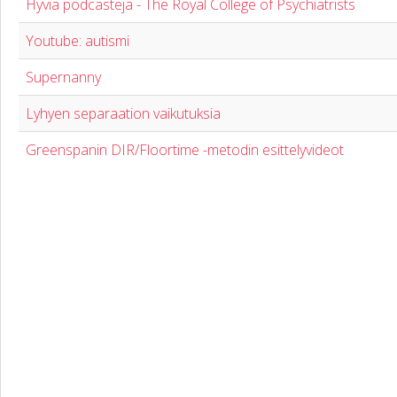
Hyviä podcasteja - The Royal College of Psychiatrists
Youtube: autismi
Supernanny
Lyhyen separaation vaikutuksia
Greenspanin DIR/Floortime -metodin esittelyvideot