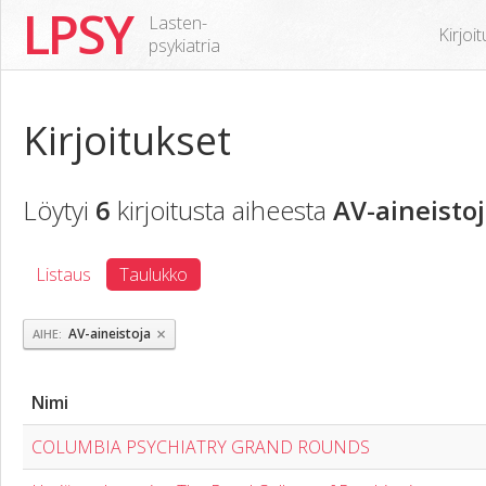
LPSY
Lasten-
Kirjoi
psykiatria
Kirjoitukset
Löytyi
6
kirjoitusta aiheesta
AV-aineisto
Listaus
Taulukko
×
AV-aineistoja
AIHE
Nimi
COLUMBIA PSYCHIATRY GRAND ROUNDS